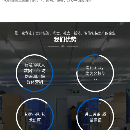
预包装食品容器上的文字、图形、符号，以及一切说明物
是一家专注于贵州标签、彩盒、礼盒、纸箱、智能包装生产的企业
我们优势
智慧物联大
设计团队，
数据平台-防
均为名校毕
伪追溯、跨
业
媒体营销
专家带队-技
进口设备-质
术雄厚
量保证