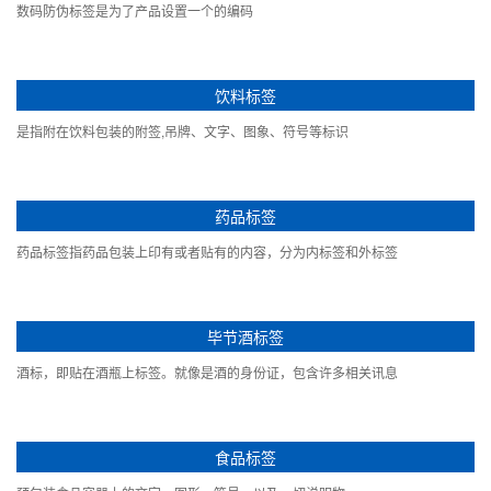
数码防伪标签是为了产品设置一个的编码
饮料标签
是指附在饮料包装的附签,吊牌、文字、图象、符号等标识
药品标签
药品标签指药品包装上印有或者贴有的内容，分为内标签和外标签
毕节酒标签
酒标，即贴在酒瓶上标签。就像是酒的身份证，包含许多相关讯息
食品标签