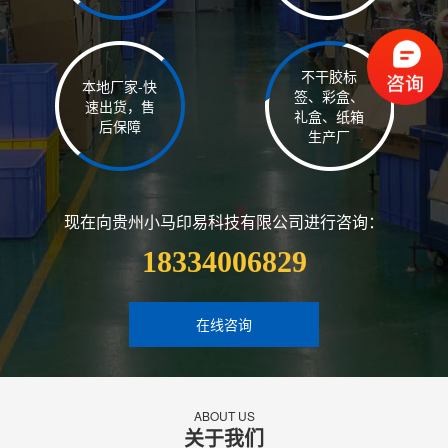
不干胶标
本地厂家-快
签、彩盒、
速出货，售
礼盒、纸箱
后保障
生产厂
现在向贵州小马印易科技有限公司进行咨询：
18334006829
在线咨询
ABOUT US
关于我们