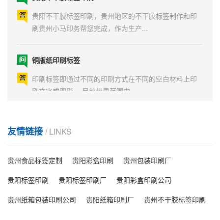
贵阳不干胶标签印刷，贵州地区的不干胶标签制作和印
刷贵州小马印务帮您完成，作为生产...
铜版纸印刷标签
印刷标签即通过不同的印刷方式在不同的空白材料上印
刷文字或图形。 目前世界范围内...
如何去除不干胶标签？
友情链接
/ LINKS
a：金属针 需要准备一根金属针或是牙签（越细
越好），另备橡皮一个。注意...
贵州食品标签定制
贵阳彩盒印刷
贵州包装印刷厂
贵阳标签印刷
贵阳标签印刷厂
贵阳彩盒印刷公司
铜版纸不干胶标签
贵州纸箱包装印刷公司
贵阳纸箱印刷厂
贵州不干胶标签印刷
铜版纸不干胶标签又称涂布印刷纸，在香港等地区称为
粉纸。它是以原纸涂布白色涂料制成...