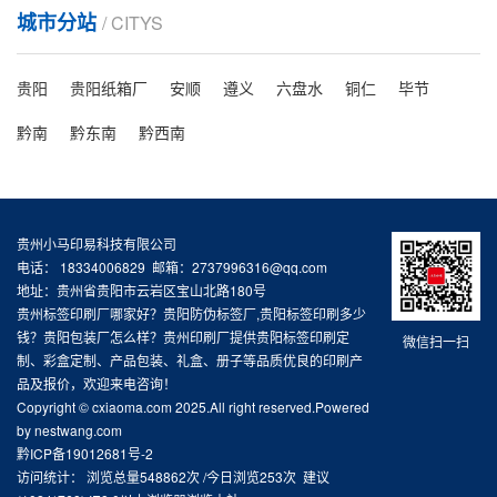
城市分站
/ CITYS
铜版纸不干胶标签的定义以及使用清除方法介绍
贵阳
贵阳纸箱厂
安顺
遵义
六盘水
铜仁
毕节
铜版纸不干胶标签是标签是常见，也是应该广泛的一种
黔南
黔东南
黔西南
不干胶标签。通常意义上我们把纸质...
贵州小马印易科技有限公司
电话： 18334006829 邮箱：2737996316@qq.com
地址：贵州省贵阳市云岩区宝山北路180号
贵州标签印刷厂哪家好？贵阳防伪标签厂,贵阳标签印刷多少
钱？贵阳包装厂怎么样？贵州印刷厂提供贵阳标签印刷定
微信扫一扫
制、彩盒定制、产品包装、礼盒、册子等品质优良的印刷产
品及报价，欢迎来电咨询！
Copyright © cxiaoma.com 2025.All right reserved.Powered
by nestwang.com
黔ICP备19012681号-2
访问统计： 浏览总量548862次 /今日浏览253次 建议