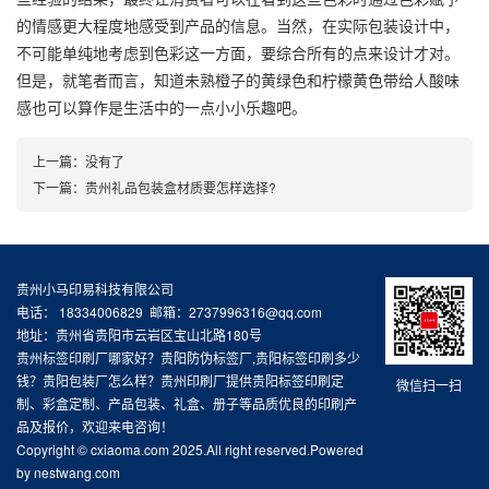
的情感更大程度地感受到产品的信息。当然，在实际包装设计中，
不可能单纯地考虑到色彩这一方面，要综合所有的点来设计才对。
但是，就笔者而言，知道未熟橙子的黄绿色和柠檬黄色带给人酸味
感也可以算作是生活中的一点小小乐趣吧。
上一篇：没有了
下一篇：
贵州礼品包装盒材质要怎样选择?
贵州小马印易科技有限公司
电话： 18334006829 邮箱：2737996316@qq.com
地址：贵州省贵阳市云岩区宝山北路180号
贵州标签印刷厂哪家好？贵阳防伪标签厂,贵阳标签印刷多少
钱？贵阳包装厂怎么样？贵州印刷厂提供贵阳标签印刷定
微信扫一扫
制、彩盒定制、产品包装、礼盒、册子等品质优良的印刷产
品及报价，欢迎来电咨询！
Copyright © cxiaoma.com 2025.All right reserved.Powered
by nestwang.com